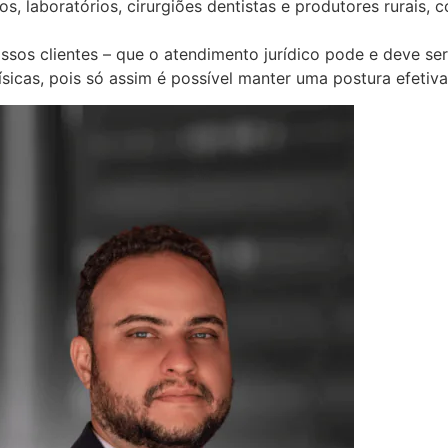
s, laboratórios, cirurgiões dentistas e produtores rurais
sos clientes – que o atendimento jurídico pode e deve ser 
ísicas, pois só assim é possível manter uma postura efetiv